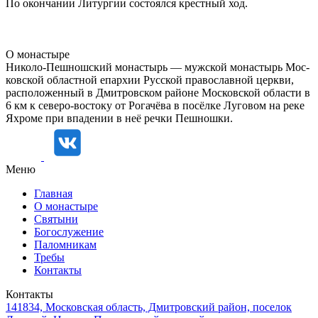
По окончании Литургии состоялся крестный ход.
О монастыре
Ни­ко­ло-Пеш­нош­ский мо­на­стырь — муж­ской мо­на­стырь Мос­
ков­ской об­ласт­ной епар­хии Рус­ской пра­во­слав­ной церк­ви,
рас­по­ло­жен­ный в Дмит­ров­ском рай­оне Мос­ков­ской об­ла­сти в
6 км к се­ве­ро-во­сто­ку от Ро­га­чё­ва в по­сёл­ке Лу­го­вом на реке
Яхро­ме при впа­де­нии в неё реч­ки Пеш­нош­ки.
Меню
Главная
О монастыре
Святыни
Богослужение
Паломникам
Требы
Контакты
Контакты
141834, Московская область, Дмитровский район, поселок