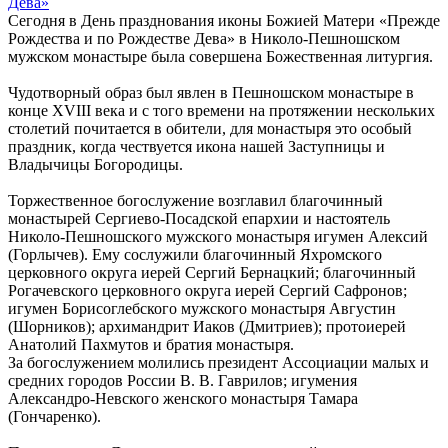
Дева»
Сегодня в День празднования иконы Божией Матери «Прежде
Рождества и по Рождестве Дева» в Николо-Пешношском
мужском монастыре была совершена Божественная литургия.
Чудотворный образ был явлен в Пешношском монастыре в
конце XVIII века и с того времени на протяжении нескольких
столетий почитается в обители, для монастыря это особый
праздник, когда чествуется икона нашей Заступницы и
Владычицы Богородицы.
Торжественное богослужение возглавил благочинный
монастырей Сергиево-Посадской епархии и настоятель
Николо-Пешношского мужского монастыря игумен Алексий
(Горлычев). Ему сослужили благочинный Яхромского
церковного округа иерей Сергий Бернацкий; благочинный
Рогачевского церковного округа иерей Сергий Сафронов;
игумен Борисоглебского мужского монастыря Августин
(Шорников); архимандрит Иаков (Дмитриев); протоиерей
Анатолий Пахмутов и братия монастыря.
За богослужением молились президент Ассоциации малых и
средних городов России В. В. Гаврилов; игумения
Александро-Невского женского монастыря Тамара
(Гончаренко).