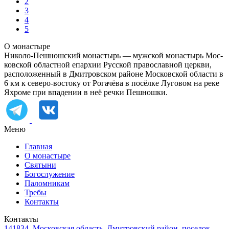
2
3
4
5
О монастыре
Ни­ко­ло-Пеш­нош­ский мо­на­стырь — муж­ской мо­на­стырь Мос­
ков­ской об­ласт­ной епар­хии Рус­ской пра­во­слав­ной церк­ви,
рас­по­ло­жен­ный в Дмит­ров­ском рай­оне Мос­ков­ской об­ла­сти в
6 км к се­ве­ро-во­сто­ку от Ро­га­чё­ва в по­сёл­ке Лу­го­вом на реке
Яхро­ме при впа­де­нии в неё реч­ки Пеш­нош­ки.
Меню
Главная
О монастыре
Святыни
Богослужение
Паломникам
Требы
Контакты
Контакты
141834, Московская область, Дмитровский район, поселок